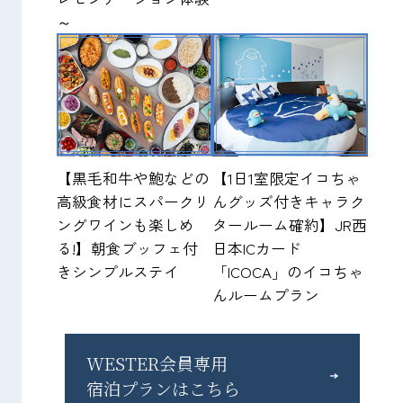
～
【黒毛和牛や鮑などの
【1日1室限定イコちゃ
高級食材にスパークリ
んグッズ付きキャラク
ングワインも楽しめ
タールーム確約】JR西
る!】朝食ブッフェ付
日本ICカード
きシンプルステイ
「ICOCA」のイコちゃ
んルームプラン
WESTER会員専用
宿泊プランはこちら