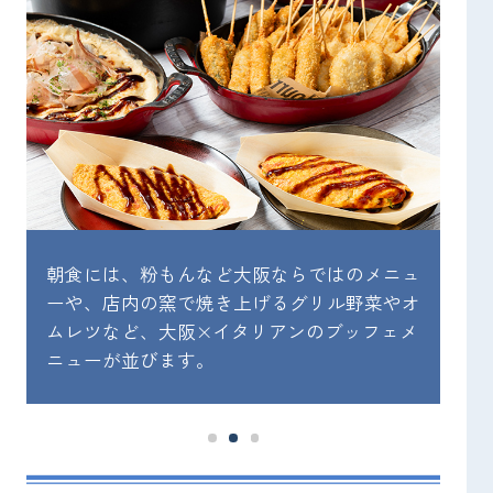
朝食には、粉もんなど大阪ならではのメニュ
人
ト
ーや、店内の窯で焼き上げるグリル野菜やオ
大
ムレツなど、大阪×イタリアンのブッフェメ
オ
ニューが並びます。
お