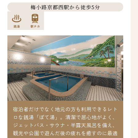
梅小路京都西駅から徒歩5分
宿泊者だけでなく地元の方も利用できるレト
ロな銭湯「ぽて湯」。清潔で居心地がよく、
季
ジェットバス・サウナ・半露天風呂を備え、
ご
観光や公園で遊んだ後の疲れを癒すのに最適