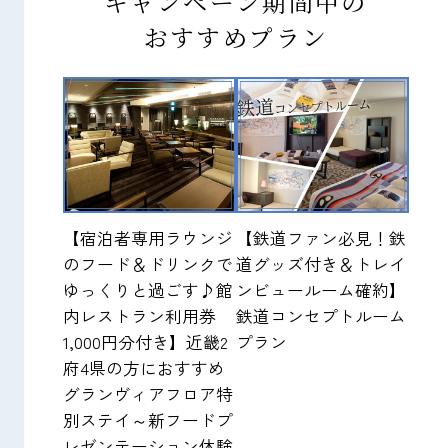
キャンペーン期間中の
おすすめプラン
【宿泊者専用ラウンジ
【鉄道ファン必見！鉄
のフード＆ドリンクで
道グッズ付き＆トレイ
ゆっくりと過ごす♪館
ンビュールーム確約】
内レストラン利用券
鉄道コンセプトルーム
1,000円分付き】近畿2
プラン
府4県の方におすすめ
グランヴィアフロア特
別ステイ～新フードプ
レゼンテーション体験