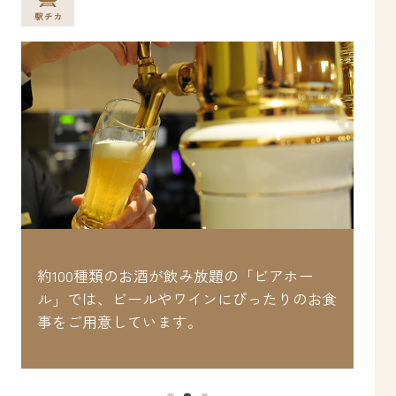
い
約100種類のお酒が飲み放題の「ビアホー
J
み
ル」では、ビールやワインにぴったりのお食
戸
事をご用意しています。
能