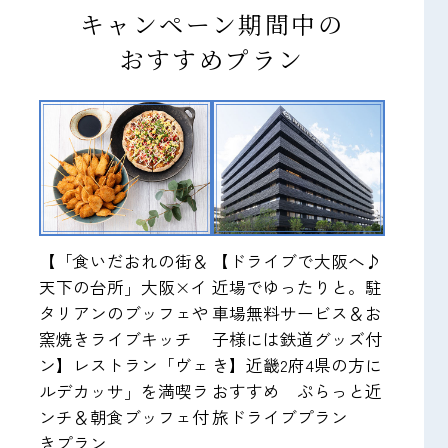
キャンペーン期間中の
おすすめプラン
【「食いだおれの街＆
【ドライブで大阪へ♪
天下の台所」大阪×イ
近場でゆったりと。駐
タリアンのブッフェや
車場無料サービス＆お
窯焼きライブキッチ
子様には鉄道グッズ付
ン】レストラン「ヴェ
き】近畿2府4県の方に
ルデカッサ」を満喫ラ
おすすめ ぷらっと近
ンチ＆朝食ブッフェ付
旅ドライブプラン
きプラン