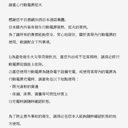
請當心行動電源起火
感謝您平日惠顧JR西日本酒店集團。
日本國內外皆有發生行動電源發熱、起火的案例。
為了讓所有的貴賓能夠安全、安心地居住，關於客房內行動電源的
使用，敬請配合下列事項。
1)為避免發生火災等突發狀況，當您外出或不在客房時，請務必將行
動電源從插座上拔除。
2)當您使用行動電源為隨身電子設備充電，或使用客房內的電源為
行動電源充電時，請避免在以下地點使用：
・陽光直射的窗邊
・床鋪、床單、窗簾等可燃性材質上
3)充電時請隨時確認狀態。
為了防止意外事故的發生，請務必在您本人能夠隨時確認狀態的地
方使用。