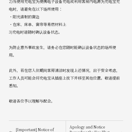
2)当使用充电宝为便携电子设备充电或利用客房内电源为充电宝充
电时，请避免在以下场所使用：
・阳光直射的窗边
・在床、床单、窗帘等易燃材料上
3)充电时请随时确认设备状态。
为防止意外事故发生，请务必在您随时能确认设备状态的场所使
用。
此外，若在您入住期间客房清洁时发现上述情况，出于安全考虑，
工作人员可能会将充电宝从插座上拔下并移至其他位置。敬请提前
悉知。
敬请各位予以理解与配合。
Apology and Notice
[Important] Notice of