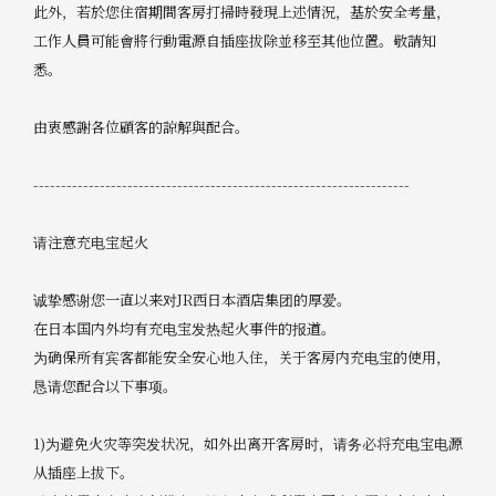
此外，若於您住宿期間客房打掃時發現上述情況，基於安全考量，
工作人員可能會將行動電源自插座拔除並移至其他位置。敬請知
悉。
由衷感謝各位顧客的諒解與配合。
--------------------------------------------------------------------
请注意充电宝起火
诚挚感谢您一直以来对JR西日本酒店集团的厚爱。
在日本国内外均有充电宝发热起火事件的报道。
为确保所有宾客都能安全安心地入住，关于客房内充电宝的使用，
恳请您配合以下事项。
1)为避免火灾等突发状况，如外出离开客房时，请务必将充电宝电源
从插座上拔下。