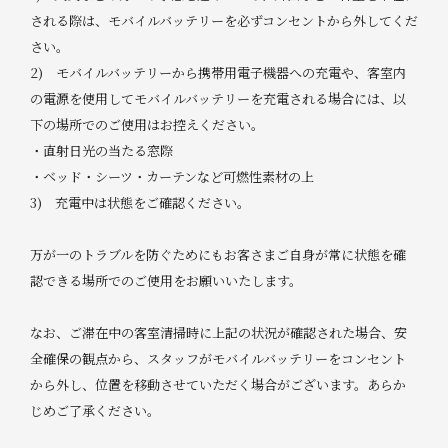
される際は、モバイルバッテリーを必ずコンセントから外してくだ
さい。
2) モバイルバッテリーから携帯用電子機器への充電や、客室内
の電源を使用してモバイルバッテリーを充電される場合には、以
下の場所でのご使用はお控えください。
・直射日光の当たる窓際
・ベッド・シーツ・カーテンなど可燃性素材の上
3) 充電中は状態をご確認ください。
万が一のトラブルを防ぐためにもお客さまご自身が常に状態を確
認できる場所でのご使用をお願いいたします。
なお、ご滞在中の客室清掃時に上記の状況が確認された場合、安
全確保の観点から、スタッフがモバイルバッテリーをコンセント
から外し、位置を移動させていただく場合がございます。あらか
じめご了承ください。