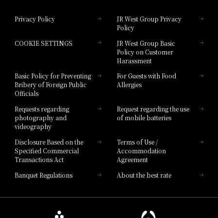
Hotel Granvia Okayama
Privacy Policy
JR West Group Privacy
Policy
Hotel Granvia Hiroshima
COOKIE SETTINGS
JR West Group Basic
Hotel Granvia Hiroshima South Gate
Policy on Customer
Harassment
Hotel Vischio Toyama
Basic Policy for Preventing
For Guests with Food
Bribery of Foreign Public
Allergies
Hotel Brand
Officials
Hotel List
Requests regarding
Request regarding the use
photography and
of mobile batteries
videography
Disclosure Based on the
Terms of Use /
Specified Commercial
Accommodation
Transactions Act
Agreement
Banquet Regulations
About the best rate