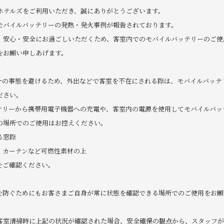
本ホテルズをご利用いただき、誠にありがとうございます。
モバイルバッテリーの発熱・発火事例が報告されております。
、安心・安全にお過ごしいただくため、客室内でのモバイルバッテリーのご使
をお願い申しあげます。
万一の事態を避けるため、外出などで客室を不在にされる際は、モバイルバッテ
ださい。
ッテリーから携帯用電子機器への充電や、客室内の電源を使用してモバイルバッ
の場所でのご使用はお控えください。
る窓際
・カーテンなど可燃性素材の上
をご確認ください。
を防ぐためにもお客さまご自身が常に状態を確認できる場所でのご使用をお願
客室清掃時に上記の状況が確認された場合、安全確保の観点から、スタッフが