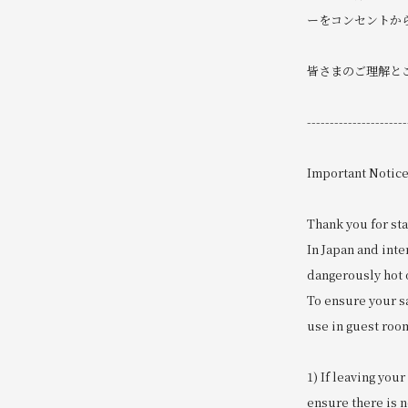
ーをコンセントか
皆さまのご理解と
----------------------
Important Notice
Thank you for sta
In Japan and int
dangerously hot o
To ensure your sa
use in guest roo
1) If leaving you
ensure there is no