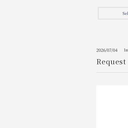
Join here
Se
2026/07/04
I
Request 