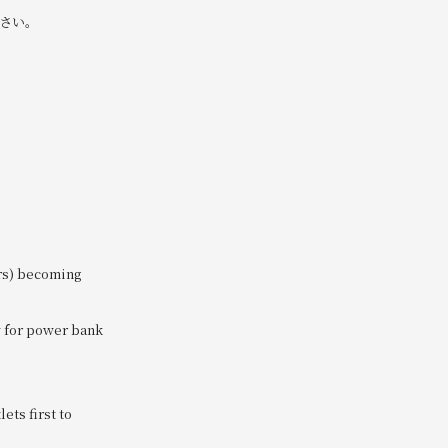
さい。
ers) becoming
ow for power bank
ets first to