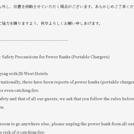
ら外し、位置を移動させていただく場合がございます。あらかじめご了承くだ
ご協力を賜りますよう、何卒よろしくお願い申しあげます。
----------------------------------------------
: Safety Precautions for Power Banks (Portable Chargers)
ying with JR-West Hotels.
ernationally, there have been reports of power banks (portable charg
r even catching fire.
fety and that of all our guests, we ask that you follow the rules bel
ms.
r room to go anywhere else, please unplug the power bank from all outl
 risk of it catching fire.