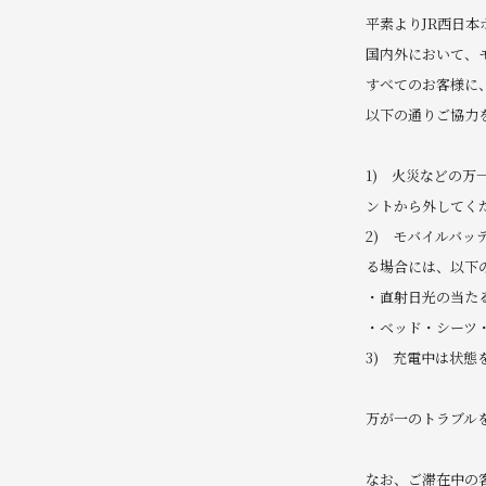
平素よりJR西日
国内外において、
すべてのお客様に
以下の通りご協力
1) 火災などの
ントから外してく
2) モバイルバ
る場合には、以下
・直射日光の当た
・ベッド・シーツ
3) 充電中は状態
万が一のトラブル
なお、ご滞在中の