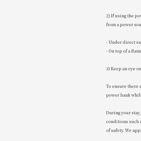
2) If using the p
from a power sour
- Under direct s
- On top of a fla
3) Keep an eye o
To ensure there 
power bank while 
During your stay,
conditions such a
of safety. We ap