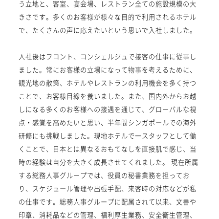
う立地と、客室、宴会場、レストラン全ての施設規模の大
きさです。多くのお客様が様々な目的で利用されるホテル
で、たくさんの声に応えたいという思いで入社しました。
入社後はフロント、コンシェルジュで接客の仕事に従事し
ました。常にお客様の立場になって物事を考えるために、
観光地の散策、ホテルやレストランの利用機会を多く持つ
ことで、お客様目線を養いました。また、国内外からお越
しになる多くのお客様への接遇を通じて、グローバルな視
点・感覚を高めたいと思い、半年間シンガポールでの海外
研修にも挑戦しました。現地ホテルで一スタッフとして働
くことで、日本とは異なるおもてなしを直接肌で感じ、当
時の経験は自分を大きく成長させてくれました。 現在所属
する総務人事グループでは、役員の秘書業務を担ってお
り、スケジュール管理や出張手配、来客時の対応などが私
の仕事です。総務人事グループに配属されて以来、文書や
印章、消耗品などの管理、福利厚生業務、安全衛生管理、