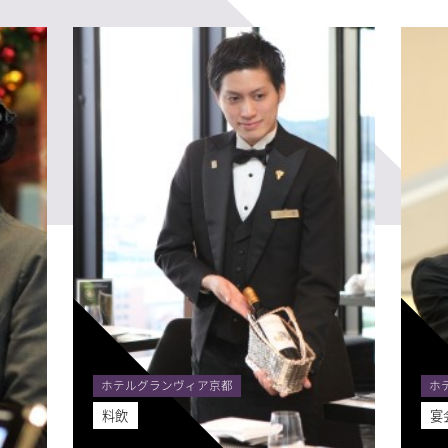
ホテルグランヴィア京都
ホ
料飲
宴