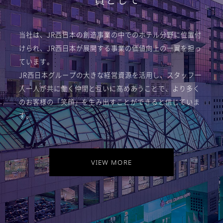
一員として
当社は、JR西日本の創造事業の中でのホテル分野に位置付
けられ、
JR西日本が展開する事業の価値向上の一翼を担っ
ています。
JR西日本グループの大きな経営資源を活用し、
スタッフ一
人一人が共に働く仲間と互いに高めあうことで、
より多く
のお客様の「笑顔」を生み出すことができると信じていま
す。
VIEW MORE