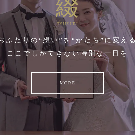
綴
TSUZURI
おふたりの“想い”を“かたち”に変え
ここでしかできない特別な一日を
MORE