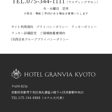
TEL.
075-344-1111
（ウエディングサロン）
火・水曜日 定休
※祝日・事前ご予約がある場合は営業いたします
サイト利用規約
プライバシーポリシー
クッキーポリシー
クッキー詳細設定
ご結婚披露宴規約
JR西日本グループプライバシーポリシー
〒600-8216
京都府京都市下京区烏丸通塩小路下ルJR京都駅中央口
TEL.
075-344-8888
（ホテル大代表）