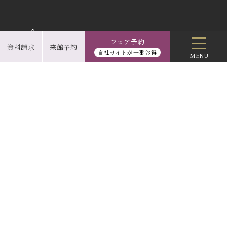
フェア予約
資料請求
来館予約
自社サイトが一番お得
MENU
〒600-8216
京都府京都市下京区烏丸通塩小路下ルJR京都駅中央口
TEL.
075-344-8888
（ホテル大代表）