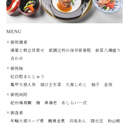
MENU
御祝儀肴
湯葉と帆立貝寄せ 祇園辻利の抹茶笹巻麩 前菜八種盛り
合わせ
御祝椀
紅白麩まんじゅう
亀甲大根人参 結び壬生菜 大黒しめじ 柚子 金箔
御祝向附
紀州梅真鯛 鮪 車海老 あしらい一式
御逢肴
年輪大根スープ煮 鰻黄金煮 共地あん 隠元豆 粉山椒