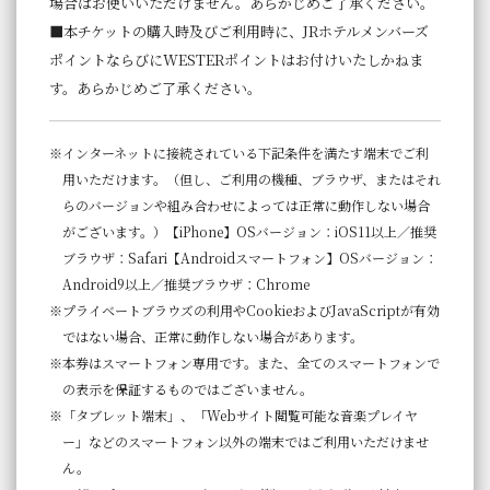
場合はお使いいただけません。あらかじめご了承ください。
■本チケットの購入時及びご利用時に、JRホテルメンバーズ
ポイントならびにWESTERポイントはお付けいたしかねま
す。あらかじめご了承ください。
インターネットに接続されている下記条件を満たす端末でご利
用いただけます。（但し、ご利用の機種、ブラウザ、またはそれ
らのバージョンや組み合わせによっては正常に動作しない場合
がございます。）【iPhone】OSバージョン：iOS11以上／推奨
ブラウザ：Safari【Androidスマートフォン】OSバージョン：
Android9以上／推奨ブラウザ：Chrome
プライベートブラウズの利用やCookieおよびJavaScriptが有効
ではない場合、正常に動作しない場合があります。
本券はスマートフォン専用です。また、全てのスマートフォンで
の表示を保証するものではございません。
「タブレット端末」、「Webサイト閲覧可能な音楽プレイヤ
ー」などのスマートフォン以外の端末ではご利用いただけませ
ん。