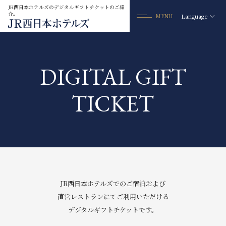
JR西日本ホテルズのデジタルギフトチケットのご紹
介。
Language
MENU
DIGITAL GIFT
デジタルギフトチケット
MEMBER’S BENEFITS
会員特典
TICKET
公式サイトからの
ご予約が一番お得です
会員様へ様々な特典をご用意。
「JRホテルメンバーズ」「WESTER会員」なら
ベストレートについて
お得にご利用いただけます。
JR西日本ホテルズでのご宿泊および
ベストレート
保証
直営レストランにてご利用いただける
はこちら
一般の方、
デジタルギフトチケットです。
ポイントが
たまる・つかえる