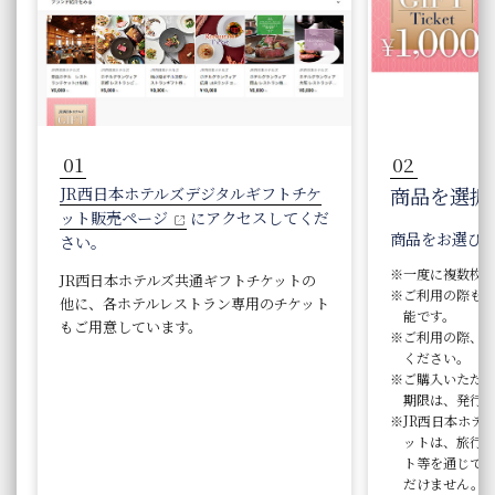
01
02
商品を選択
JR西日本ホテルズデジタルギフトチケ
ット販売ページ
にアクセスしてくだ
商品をお選び
さい。
一度に複数枚
JR西日本ホテルズ共通ギフトチケットの
ご利用の際も
他に、各ホテルレストラン専用のチケット
能です。
もご用意しています。
ご利用の際、
ください。
ご購入いただ
期限は、発行日
JR西日本ホテ
ットは、旅行
ト等を通じて
だけません。