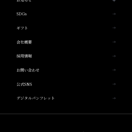
ポイント利用商品一覧
梅小路ポテル京都
PICK UP
SDGs
プレスリリース
ホテルグランヴィア大阪
重要なお知らせ
ギフト
ホテルヴィスキオ大阪
THE OSAKA STATION HOTEL, Autograph
会社概要
Collection
採用情報
ホテルヴィスキオ尼崎
お問い合わせ
奈良ホテル
公式SNS
ホテルグランヴィア和歌山
デジタルパンフレット
ホテルグランヴィア岡山
ホテルグランヴィア広島