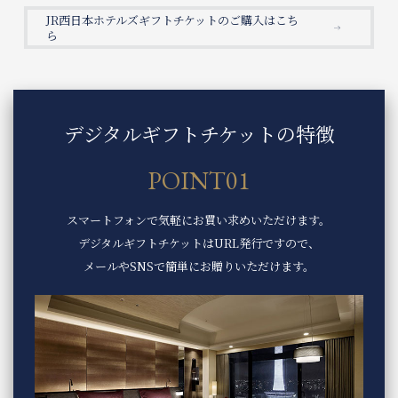
JR西日本ホテルズギフトチケットのご購入はこち
選択してください
ら
アプリ(会員証)ご提示で
ご飲食代から
割引あり
ホテルを選択してください
お得な会員限定
情報をお届け
デジタルギフトチケットの特徴
2026/08/09
2026/08/10
POINT01
入会はこちら
1部屋
2
人
スマートフォンで気軽に
お買い求めいただけます。
デジタルギフトチケットはURL発行ですので、
検索
メールやSNSで簡単にお贈りいただけます。
WESTER会員専用宿泊プラン