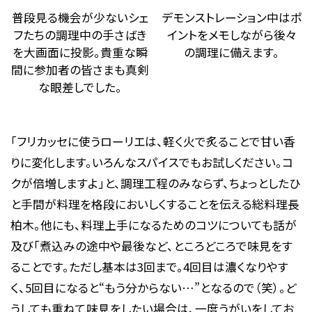
普段見る機会が少ないシェ
デモンストレーション中はポ
フたちの調理中の手さばき
イントをメモしながら後々
を大画面に投影。貴重な瞬
の調理に備えます。
間に参加者の皆さまも真剣
な眼差しでした。
「フリカッセに使うローリエは、軽く火で炙ることで甘い香
りに変化します。いろんなスパイスでもお試しください。コ
クが倍増しますよ」と、調理工程のみならず、ちょっとしたひ
と手間が料理を格段においしくすることを伝える総料理長
柏木。他にも、料理上手になるためのコツについても話が
及び「煮込みの途中や最後など、ところどころで味見をす
ることです。ただし基本は3回まで。4回目は濃くなりやす
く、5回目になると“もう分からない…”となるので（笑）。ど
うしても重ねて味見をしたい場合は、一度うがいをしてお