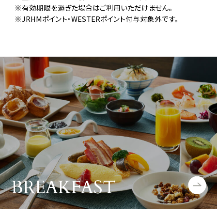
有効期限を過ぎた場合はご利用いただけません。
JRHMポイント・WESTERポイント付与対象外です。
BREAKFAST
朝食について詳しく見る