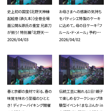
史上初の国宝《北野天神縁
お母さまへの感謝の気持ち
起絵巻（承久本）》全巻全場
をパティシエ特製のケーキ
面公開＆源氏の重宝 兄弟刀
に込めて。 母の日ケーキ「フ
が揃う！ 特別展「北野天神」
ルール・ド・メール」 予約販
観覧チケット付き宿泊プラン
2026/04/03
売開始のお知らせ
2026/04/02
予約開始のお知らせ
春と京都の食材で彩る、春の
伝統工芸に触れる1日！親子
味覚を味わう至福のひとと
で楽しめるワークショップ体
き！ ディナーバイキング開催
験型イベント！まなぶんか in