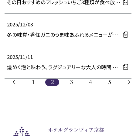
その日おすすめのフレッシュいちご3種類が食べ放
題！ いちごスイーツに囲まれるこの季節限定のひと
とき！ いちごスイーツバイキング開催のお知らせ
2025/12/03
冬の味覚・香住ガニのうま味あふれるメニューが存
分に楽しめる！香住ガニと冬の味覚ディナーバイキ
ング開催のお知らせ
2025/11/11
煌めく泡と味わう、ラグジュアリーな⼤⼈の時間 フ
ロマージュとともに、心ゆくまでシャンパーニュを楽
しむ Soirée de CHAMPAGNE TAITTINGER 開催
1
2
3
4
5
のお知らせ
ホテルグランヴィア京都