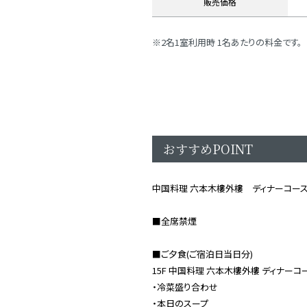
販売価格
2名1室利用時 1名あたりの料金です。
おすすめPOINT
中国料理 六本木樓外樓 ディナーコー
■全席禁煙
■ご夕食(ご宿泊日当日分)
15F 中国料理 六本木樓外樓 ディナーコ
・冷菜盛り合わせ
・本日のスープ