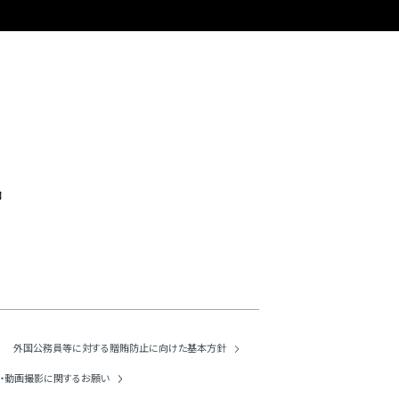
口
外国公務員等に対する
贈賄防止に向けた基本方針
・動画撮影に
関するお願い