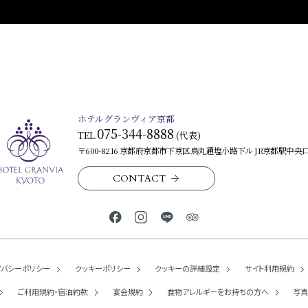
ホテルグランヴィア京都
075-344-8888
TEL.
(代表)
〒600-8216 京都府京都市下京区烏丸通塩小路下ル JR京都駅中央
CONTACT
イバシーポリシー
クッキーポリシー
クッキーの詳細設定
サイト利用規約
ご利用規約・
宿泊約款
宴会規約
食物アレルギーを
お持ちの方へ
写真