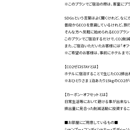
※このプランでご宿泊の際は、客室にプラ
SDGsという言葉はよく聞くけれど、なに
普段からECOを意識しているけれど、旅
そんな方へ気軽に始められるECOプラン
このプランでご宿泊するだけで、CO2削
また、ご宿泊いただいたお客様には「オフセ
※ご希望のお客様は、事前にホテルまで
【CO2ゼロSTAYとは】
ホテルに宿泊することで生じたCO2排出
※おひとりさま 1泊あたり15kgのCO2
【カーボン・オフセットとは】
日常生活等において避ける事が出来ない
排出量に見合った削減活動に投資するこ
■お部屋にご用意しているもの■
シャンプー・コンディショナー・ボディーソ