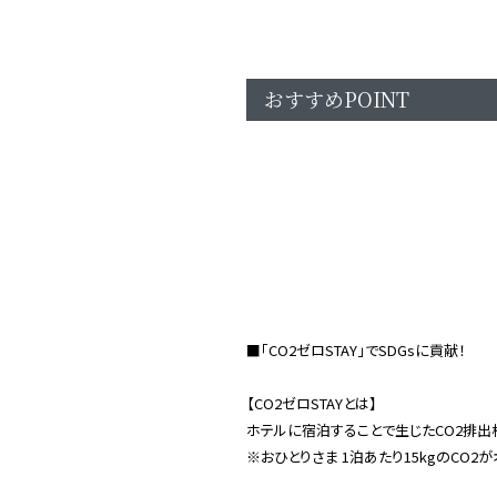
おすすめPOINT
■「CO2ゼロSTAY」でSDGsに貢献！
【CO2ゼロSTAYとは】
ホテルに宿泊することで生じたCO2排出
※おひとりさま 1泊あたり15kgのCO2