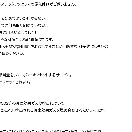
スチックアメニティの備え付けがございません。
から始めてよいかわからない。。
行では何も取り組めていない。。
をご用意いたしました！
減や森林保全活動に貢献できます。
ットSTAY証明書」をお渡しすることが可能です。（1予約につき1枚）
ご連絡ください。
相当量を、カーボン・オフセットするサービス。
がオフセットされます。
CO2等の温室効果ガスの排出について、
とにより、排出される温室効果ガスを埋め合わせるという考え方。
ープ・クレンジング・フェイス＆ハンドソープ・歯ブラシ・歯磨き粉