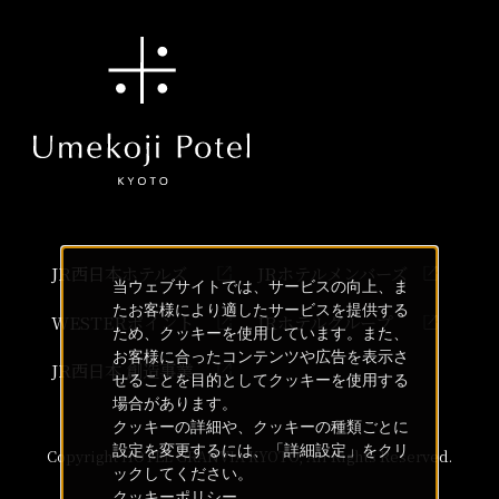
JR西日本ホテルズ
JRホテルメンバーズ
当ウェブサイトでは、サービスの向上、ま
たお客様により適したサービスを提供する
WESTERポイント
JRホテルグループ
ため、クッキーを使用しています。また、
お客様に合ったコンテンツや広告を表示さ
JR西日本 創造事業
せることを目的としてクッキーを使用する
場合があります。
クッキーの詳細や、クッキーの種類ごとに
設定を変更するには、「詳細設定」をクリ
Copyright HOTEL GRANVIA KYOTO, All Rights Reserved.
ックしてください。
クッキーポリシー