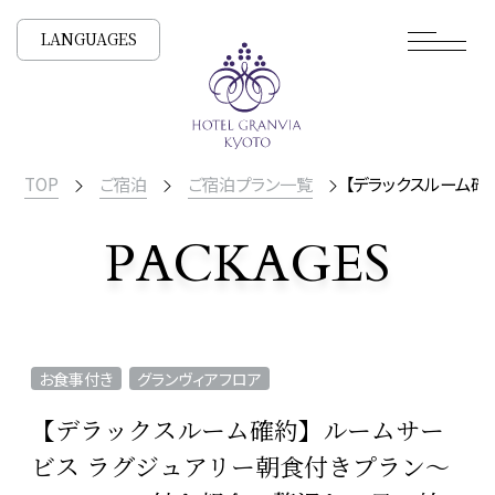
LANGUAGES
TOP
ご宿泊
ご宿泊プラン一覧
【デラックスルーム確
PACKAGES
宿泊プラン一覧
お食事付き
グランヴィアフロア
【デラックスルーム確約】ルームサー
ビス ラグジュアリー朝食付きプラン～