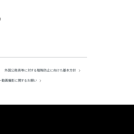
口
外国公務員等に対する
贈賄防止に向けた基本方針
・動画撮影に
関するお願い