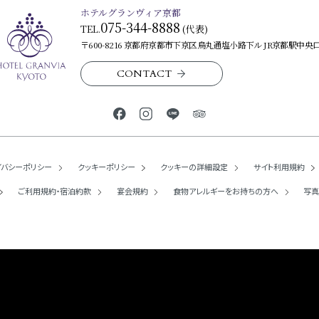
ホテルグランヴィア京都
075-344-8888
TEL.
(代表)
〒600-8216 京都府京都市下京区烏丸通塩小路下ル JR京都駅中央
CONTACT
イバシーポリシー
クッキーポリシー
クッキーの詳細設定
サイト利用規約
ご利用規約・
宿泊約款
宴会規約
食物アレルギーを
お持ちの方へ
写真