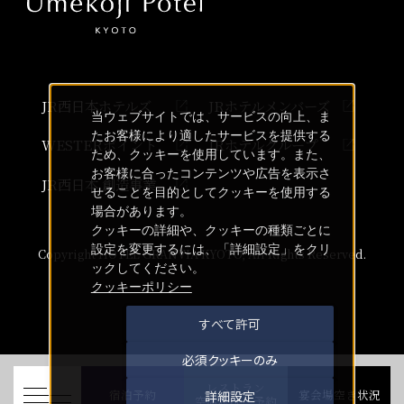
JR西日本ホテルズ
JRホテルメンバーズ
当ウェブサイトでは、サービスの向上、ま
たお客様により適したサービスを提供する
WESTERポイント
JRホテルグループ
ため、クッキーを使用しています。また、
お客様に合ったコンテンツや広告を表示さ
JR西日本 創造事業
せることを目的としてクッキーを使用する
場合があります。
クッキーの詳細や、クッキーの種類ごとに
設定を変更するには、「詳細設定」をクリ
Copyright HOTEL GRANVIA KYOTO, All Rights Reserved.
ックしてください。
クッキーポリシー
すべて許可
必須クッキーのみ
レストラン
詳細設定
宿泊予約
宴会場空き状況
空席状況・予約