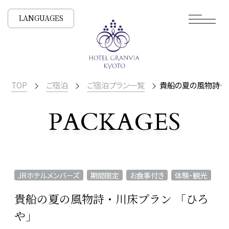
LANGUAGES
TOP
ご宿泊
ご宿泊プラン一覧
貴船の夏の風物詩・川
PACKAGES
宿泊プラン一覧
JRホテルメンバーズ
期間限定
お食事付き
体験・観光
貴船の夏の風物詩・川床プラン 「ひろ
や」