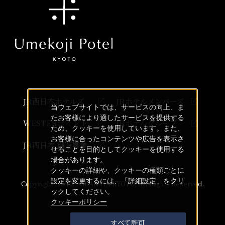
JR西日本ホテルズ
JRホテルメンバーズ
当ウェブサイトでは、サービスの向上、ま
たお客様により適したサービスを提供する
WESTERポイント
JRホテルグループ
ため、クッキーを使用しています。また、
お客様に合ったコンテンツや広告を表示さ
JR西日本 創造事業
せることを目的としてクッキーを使用する
場合があります。
クッキーの詳細や、クッキーの種類ごとに
設定を変更するには、「詳細設定」をクリ
Copyright HOTEL GRANVIA KYOTO, All Rights Reserved.
ックしてください。
クッキーポリシー
すべて許可