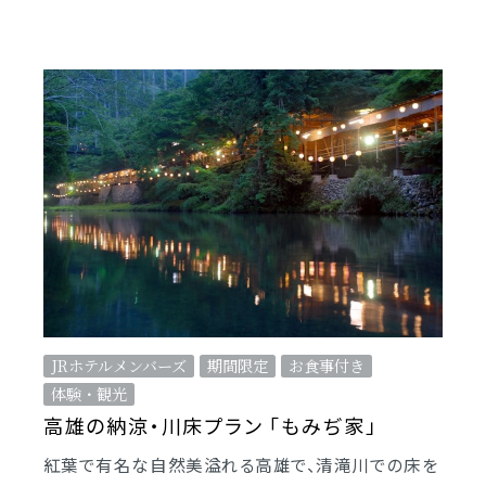
JRホテルメンバーズ
期間限定
お食事付き
体験・観光
高雄の納涼・川床プラン 「もみぢ家」
紅葉で有名な自然美溢れる高雄で、清滝川での床を