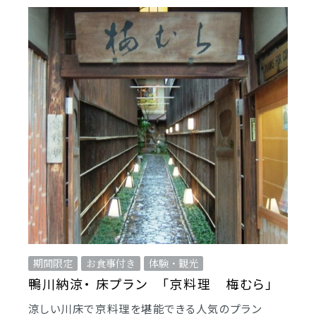
期間限定
お食事付き
体験・観光
鴨川納涼・ 床プラン 「京料理 梅むら」
涼しい川床で京料理を堪能できる人気のプラン